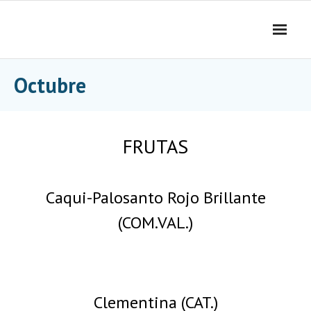
Skip
to
content
Octubre
FRUTAS
Caqui-Palosanto Rojo Brillante
(COM.VAL.)
Clementina (CAT.)