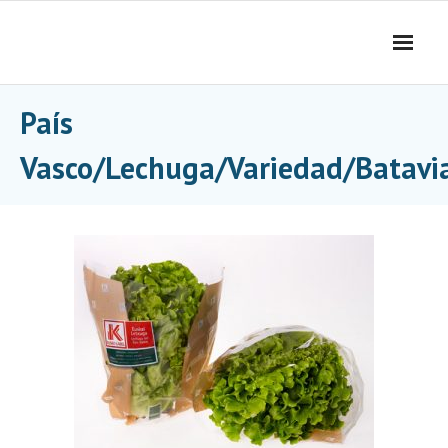
Skip
to
content
País
Vasco/Lechuga/Variedad/Batavi