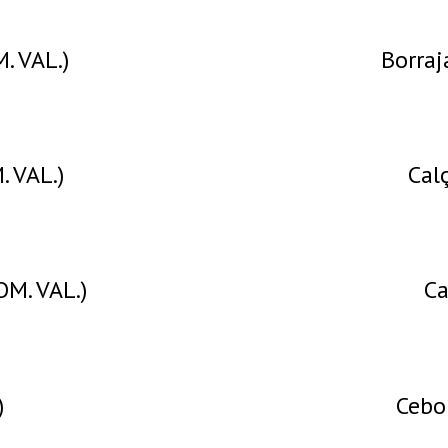
. VAL.)
Borraj
. VAL.)
Calç
OM. VAL.)
Ca
)
Cebol