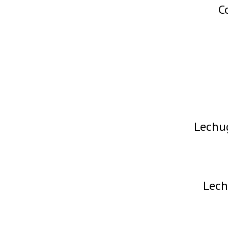
C
Lechug
Lech