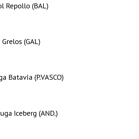
ol Repollo (BAL)
Grelos (GAL)
a Batavia (P.VASCO)
uga Iceberg (AND.)