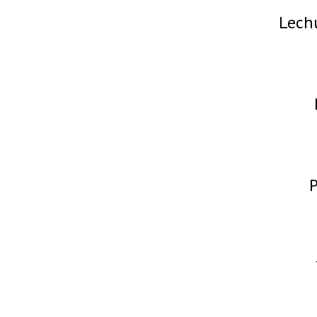
Lech
P