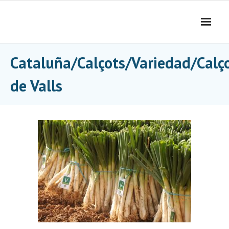
Skip
to
content
Cataluña/Calçots/Variedad/Calç
de Valls