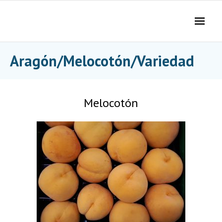
Skip
to
content
Aragón/Melocotón/Variedad
Melocotón