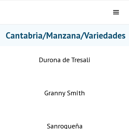
Skip
to
content
Cantabria/Manzana/Variedades
Durona de Tresali
Granny Smith
Sanroqueña