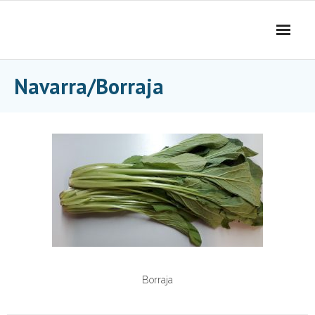
Skip
to
content
Navarra/Borraja
Borraja