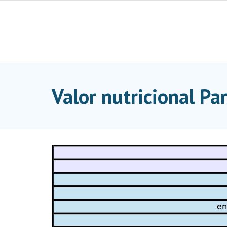
Skip
to
content
Valor nutricional P