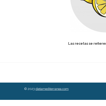
Las recetas se refiere
© 2023
dietamediterranea.com