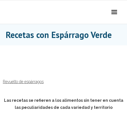
Skip
to
content
Recetas con Espárrago Verde
Revuelto de espárragos
Las recetas se refieren a los alimentos sin tener en cuenta
las peculiaridades de cada variedad y territorio