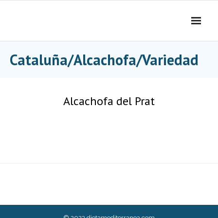
Skip
to
content
Cataluña/Alcachofa/Variedad
Alcachofa del Prat
© 2023
dietamediterranea.com