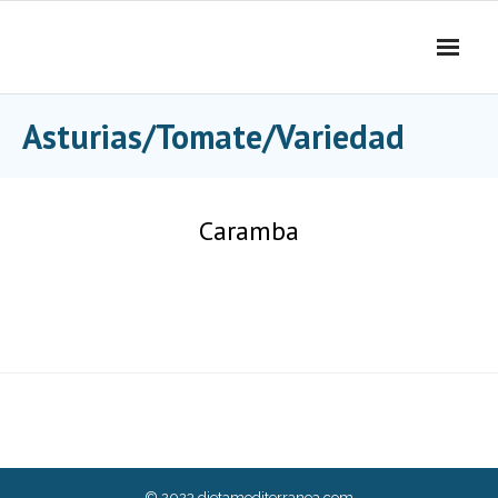
Skip
to
content
Asturias/Tomate/Variedad
Caramba
© 2023
dietamediterranea.com