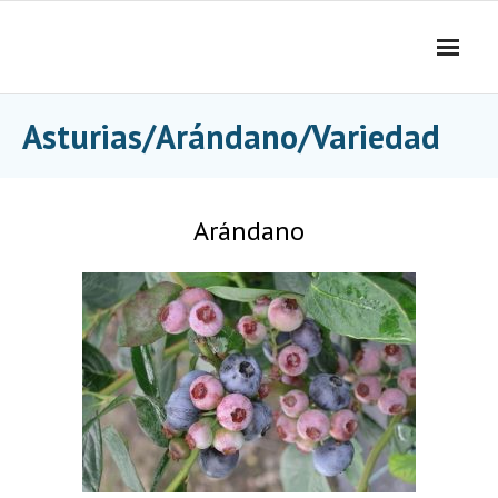
Skip
to
content
Asturias/Arándano/Variedad
Arándano