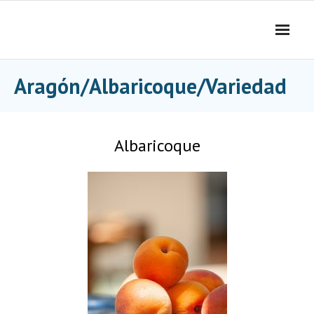
Skip
to
content
Aragón/Albaricoque/Variedad
Albaricoque