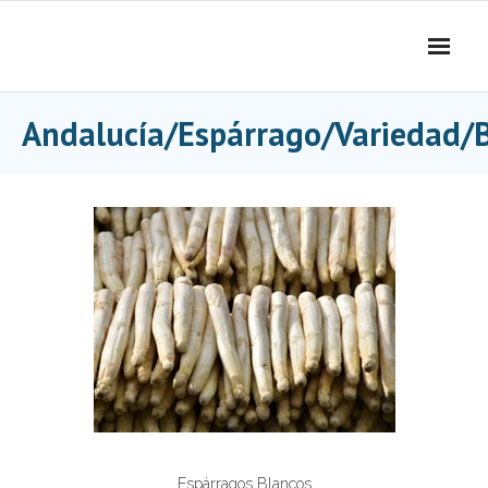
Skip
to
content
Andalucía/Espárrago/Variedad/
Espárragos Blancos